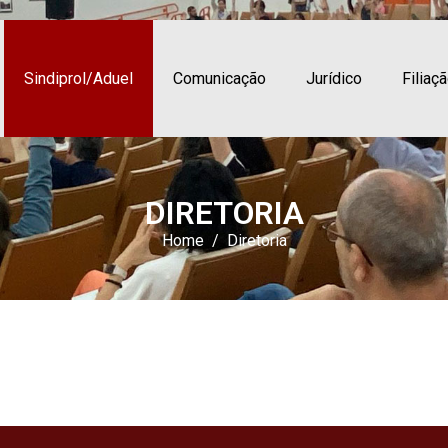
Sindiprol/Aduel
Comunicação
Jurídico
Filiaç
DIRETORIA
Home
Diretoria