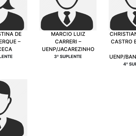
STINA DE
MARCIO LUIZ
CHRISTIA
ERQUE –
CARRERI –
CASTRO 
CECA
UENP/JACAREZINHO
PLENTE
3º SUPLENTE
UENP/BAN
4º SU