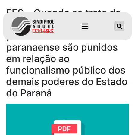
FES – Quando se trata da
data-base, servidores do
poder executivo
paranaense são punidos
em relação ao
funcionalismo público dos
demais poderes do Estado
do Paraná