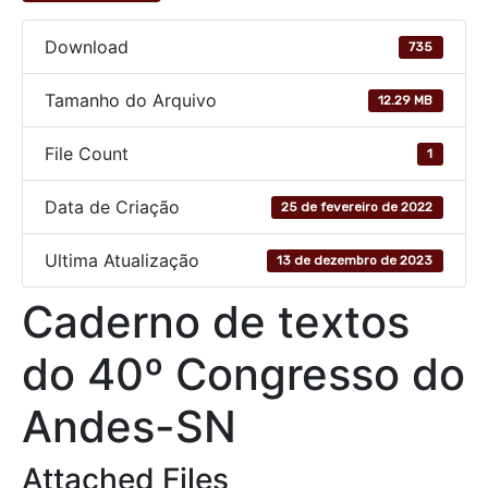
Download
735
Tamanho do Arquivo
12.29 MB
File Count
1
Data de Criação
25 de fevereiro de 2022
Ultima Atualização
13 de dezembro de 2023
Caderno de textos
do 40º Congresso do
Andes-SN
Attached Files