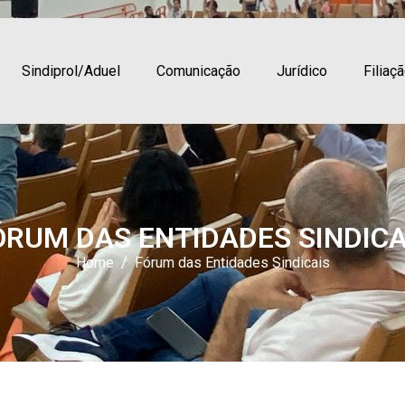
Sindiprol/Aduel
Comunicação
Jurídico
Filiaç
ÓRUM DAS ENTIDADES SINDICA
Home
Fórum das Entidades Sindicais