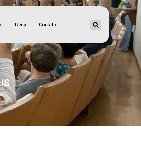
ão
Uenp
Contato
IS