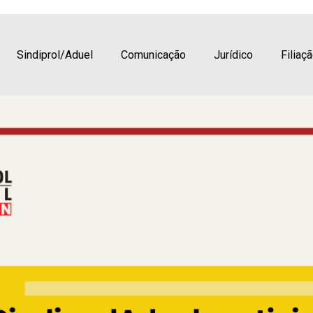
cipa do 69º Conad e reforça 
tária
Sindiprol/Aduel
Comunicação
Jurídico
Filiaç