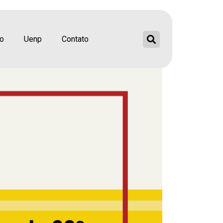
campanha em defesa
ão
Uenp
Contato