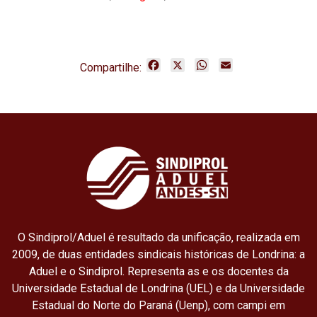
F
X
W
E
Compartilhe:
a
h
m
c
a
a
e
t
i
b
s
l
o
A
o
p
k
p
O Sindiprol/Aduel é resultado da unificação, realizada em
2009, de duas entidades sindicais históricas de Londrina: a
Aduel e o Sindiprol. Representa as e os docentes da
Universidade Estadual de Londrina (UEL) e da Universidade
Estadual do Norte do Paraná (Uenp), com campi em