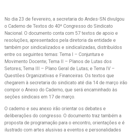
a
h
m
c
a
a
e
t
i
No dia 23 de fevereiro, a secretaria do Andes-SN divulgou
b
s
l
o
A
o Caderno de Textos do 40º Congresso do Sindicato
o
p
Nacional. O documento conta com 57 textos de apoio e
k
p
resoluções, apresentados pela diretoria da entidade e
também por sindicalizados e sindicalizadas, distribuídos
entre os seguintes temas: Tema I – Conjuntura e
Movimento Docente; Tema II – Planos de Lutas dos
Setores; Tema III – Plano Geral de Lutas; e Tema IV –
Questões Organizativas e Financeiras. Os textos que
chegarem à secretaria do sindicato até dia 14 de março irão
compor o Anexo do Caderno, que será encaminhado às
seções sindicais em 17 de março.
O caderno e seu anexo irão orientar os debates e
deliberações do congresso. O documento traz também a
proposta de programação para o encontro, orientações e é
ilustrado com artes alusivas a eventos e personalidades