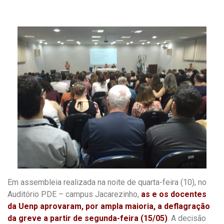
a
h
m
c
a
a
e
t
i
b
s
l
o
A
o
p
k
p
Em assembleia realizada na noite de quarta-feira (10), no
Auditório PDE – campus Jacarezinho,
as e os docentes
da Uenp aprovaram, por ampla maioria, a deflagração
da greve a partir de segunda-feira (15/05)
. A decisão