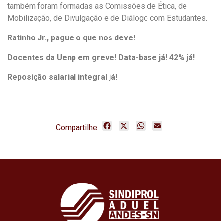
também foram formadas as Comissões de Ética, de
Mobilização, de Divulgação e de Diálogo com Estudantes.
Ratinho Jr., pague o que nos deve!
Docentes da Uenp em greve! Data-base já! 42% já!
Reposição salarial integral já!
F
X
W
E
Compartilhe:
a
h
m
c
a
a
e
t
i
b
s
l
o
A
o
p
k
p