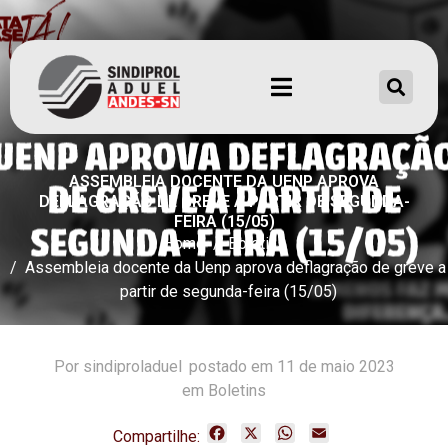
ASSEMBLEIA DOCENTE DA UENP APROVA
DEFLAGRAÇÃO DE GREVE A PARTIR DE SEGUNDA-
FEIRA (15/05)
Home
Boletins
Assembleia docente da Uenp aprova deflagração de greve a
partir de segunda-feira (15/05)
Por
sindiproladuel
postado em
11 de maio 2023
em Boletins
F
X
W
E
Compartilhe: