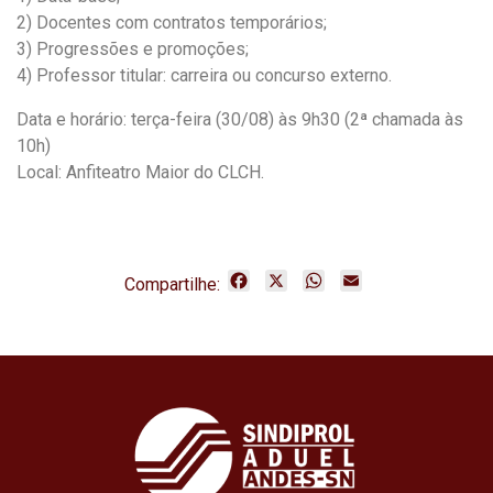
2) Docentes com contratos temporários;
3) Progressões e promoções;
4) Professor titular: carreira ou concurso externo.
Data e horário: terça-feira (30/08) às 9h30 (2ª chamada às
10h)
Local: Anfiteatro Maior do CLCH.
F
X
W
E
Compartilhe:
a
h
m
c
a
a
e
t
i
b
s
l
o
A
o
p
k
p