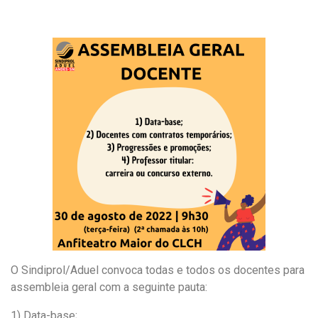
a
h
m
c
a
a
e
t
i
b
s
l
o
A
o
p
k
p
O Sindiprol/Aduel convoca todas e todos os docentes para
assembleia geral com a seguinte pauta:
1) Data-base;