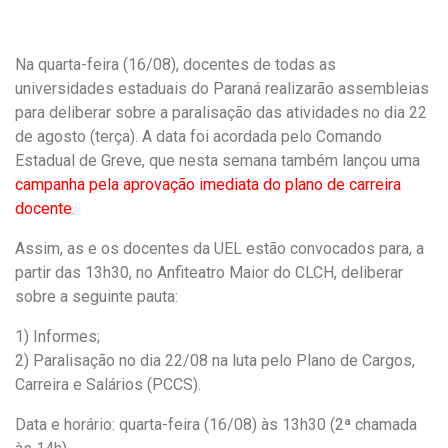
a
h
m
c
a
a
e
t
i
Na quarta-feira (16/08), docentes de todas as
b
s
l
o
A
universidades estaduais do Paraná realizarão assembleias
o
p
para deliberar sobre a paralisação das atividades no dia 22
k
p
de agosto (terça). A data foi acordada pelo Comando
Estadual de Greve, que nesta semana também lançou uma
campanha pela aprovação imediata do plano de carreira
docente
.
Assim, as e os docentes da UEL estão convocados para, a
partir das 13h30, no Anfiteatro Maior do CLCH, deliberar
sobre a seguinte pauta:
1) Informes;
2) Paralisação no dia 22/08 na luta pelo Plano de Cargos,
Carreira e Salários (PCCS).
Data e horário: quarta-feira (16/08) às 13h30 (2ª chamada