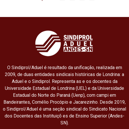
a
h
m
c
a
a
e
t
i
b
s
l
o
A
o
p
k
p
O Sindiprol/Aduel é resultado da unificação, realizada em
2009, de duas entidades sindicais históricas de Londrina: a
Aduel e o Sindiprol. Representa as e os docentes da
Universidade Estadual de Londrina (UEL) e da Universidade
Estadual do Norte do Paraná (Uenp), com campi em
Bandeirantes, Cornélio Procópio e Jacarezinho. Desde 2019,
o Sindiprol/Aduel é uma seção sindical do Sindicato Nacional
dos Docentes das Instituiçõ es de Ensino Superior (Andes-
SN).