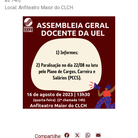
às 14h)
Local: Anfiteatro Maior do CLCH.
F
X
W
E
Compartilhe: