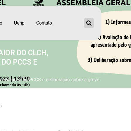
ão
Uenp
Contato
AIOR DO CLCH,
 DO PCCS E
ra avaliação do PCCS e deliberação sobre a greve
s