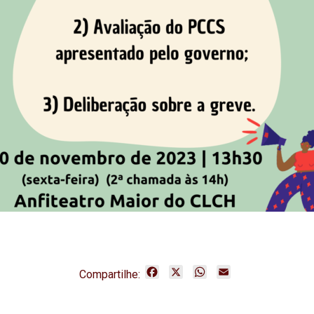
F
X
W
E
Compartilhe:
a
h
m
c
a
a