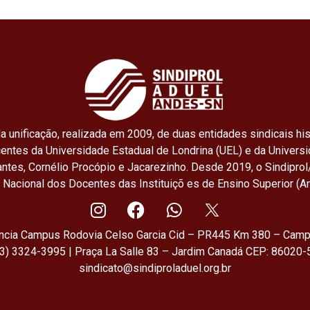
e
t
i
b
s
l
o
A
o
p
k
p
a unificação, realizada em 2009, de duas entidades sindicais his
centes da Universidade Estadual de Londrina (UEL) e da Univers
ntes, Cornélio Procópio e Jacarezinho. Desde 2019, o Sindiprol
o Nacional dos Docentes das Instituiçõ es de Ensino Superior (A
ência Campus Rodovia Celso Garcia Cid – PR445 Km 380 – Camp
43) 3324-3995 | Praça La Salle 83 – Jardim Canadá CEP: 86020-5
sindicato@sindiproladuel.org.br