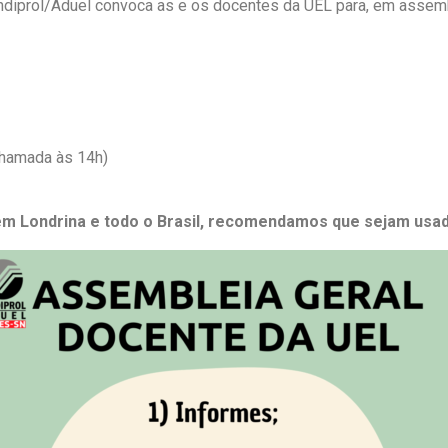
indiprol/Aduel convoca as e os docentes da UEL para, em assemb
e
t
i
b
s
l
o
A
o
p
k
p
 chamada às 14h)
 Londrina e todo o Brasil, recomendamos que sejam usada