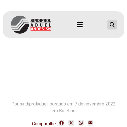
NOTA SOBRE A DISTRIBUIÇÃO DE AULAS PARA O
PRÓXIMO SEMESTRE
Home
Boletins
Nota sobre a distribuição de aulas para o próximo semestre
Por
sindiproladuel
postado em
7 de novembro 2022
em Boletins
F
X
W
E
Compartilhe: