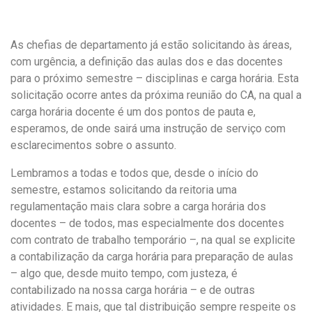
a
h
m
c
a
a
e
t
i
As chefias de departamento já estão solicitando às áreas,
b
s
l
o
A
com urgência, a definição das aulas dos e das docentes
o
p
para o próximo semestre – disciplinas e carga horária. Esta
k
p
solicitação ocorre antes da próxima reunião do CA, na qual a
carga horária docente é um dos pontos de pauta e,
esperamos, de onde sairá uma instrução de serviço com
esclarecimentos sobre o assunto.
Lembramos a todas e todos que, desde o início do
semestre, estamos solicitando da reitoria uma
regulamentação mais clara sobre a carga horária dos
docentes – de todos, mas especialmente dos docentes
com contrato de trabalho temporário –, na qual se explicite
a contabilização da carga horária para preparação de aulas
– algo que, desde muito tempo, com justeza, é
contabilizado na nossa carga horária – e de outras
atividades. E mais, que tal distribuição sempre respeite os