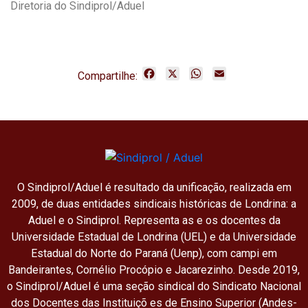
Diretoria do Sindiprol/Aduel
F
X
W
E
Compartilhe:
a
h
m
c
a
a
e
t
i
b
s
l
o
A
o
p
k
p
O Sindiprol/Aduel é resultado da unificação, realizada em
2009, de duas entidades sindicais históricas de Londrina: a
Aduel e o Sindiprol. Representa as e os docentes da
Universidade Estadual de Londrina (UEL) e da Universidade
Estadual do Norte do Paraná (Uenp), com campi em
Bandeirantes, Cornélio Procópio e Jacarezinho. Desde 2019,
o Sindiprol/Aduel é uma seção sindical do Sindicato Nacional
dos Docentes das Instituiçõ es de Ensino Superior (Andes-