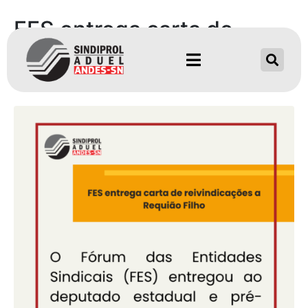
FES entrega carta de
reivindicações a Requião
Filho