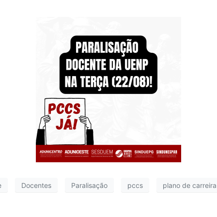
e
Docentes
Paralisação
pccs
plano de carreir