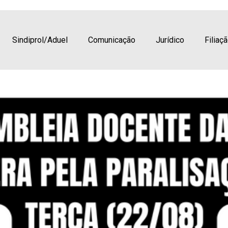
a Uenp delibera pela paralis
)
Sindiprol/Aduel
Comunicação
Jurídico
Filiaç