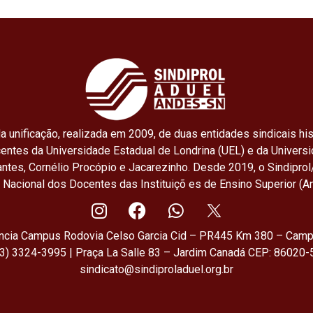
a unificação, realizada em 2009, de duas entidades sindicais his
centes da Universidade Estadual de Londrina (UEL) e da Univers
ntes, Cornélio Procópio e Jacarezinho. Desde 2019, o Sindiprol
o Nacional dos Docentes das Instituiçõ es de Ensino Superior (A
ência Campus Rodovia Celso Garcia Cid – PR445 Km 380 – Camp
43) 3324-3995 | Praça La Salle 83 – Jardim Canadá CEP: 86020-5
sindicato@sindiproladuel.org.br