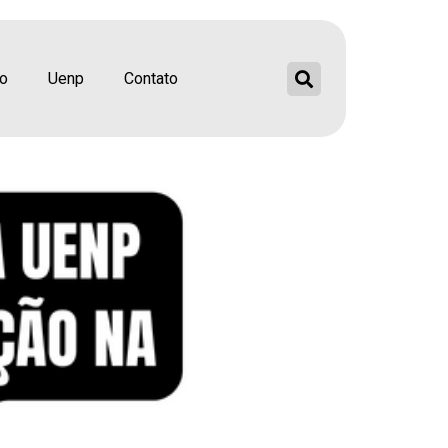
ação das atividades
ão
Uenp
Contato