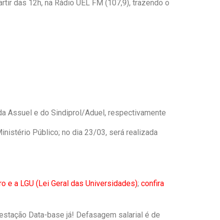
artir das 12h, na Rádio UEL FM (107,9), trazendo o
da Assuel e do Sindiprol/Aduel, respectivamente
nistério Público; no dia 23/03, será realizada
ro e a LGU (Lei Geral das Universidades)
;
confira
festação Data-base já! Defasagem salarial é de