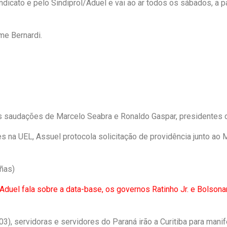
dicato e pelo Sindiprol/Aduel e vai ao ar todos os sábados, a p
e
t
i
b
s
l
o
A
me Bernardi.
o
p
k
p
as saudações de Marcelo Seabra e Ronaldo Gaspar, presidentes 
 na UEL, Assuel protocola solicitação de providência junto ao Mi
ñas)
Aduel fala sobre a data-base, os governos Ratinho Jr. e Bolsona
03), servidoras e servidores do Paraná irão a Curitiba para mani