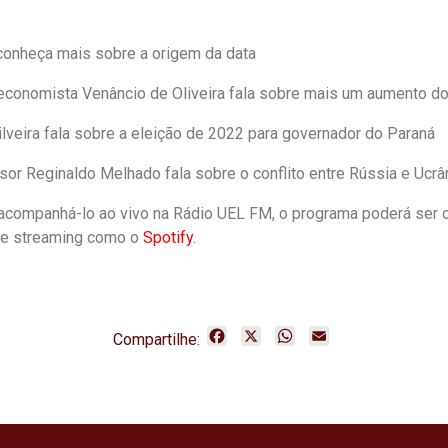
 conheça mais sobre a origem da data
economista Venâncio de Oliveira fala sobre mais um aumento do
ilveira fala sobre a eleição de 2022 para governador do Paraná
sor Reginaldo Melhado fala sobre o conflito entre Rússia e Ucrâ
acompanhá-lo ao vivo na Rádio UEL FM, o programa poderá ser 
de streaming como o
Spotify
.
F
X
W
E
Compartilhe:
a
h
m
c
a
a
e
t
i
b
s
l
o
A