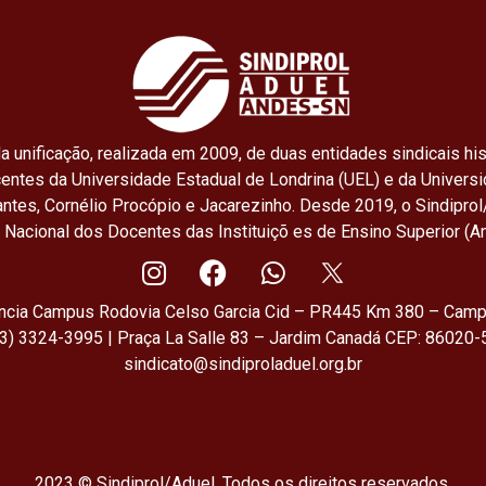
o
p
k
p
a unificação, realizada em 2009, de duas entidades sindicais his
centes da Universidade Estadual de Londrina (UEL) e da Univers
ntes, Cornélio Procópio e Jacarezinho. Desde 2019, o Sindiprol
o Nacional dos Docentes das Instituiçõ es de Ensino Superior (A
ência Campus Rodovia Celso Garcia Cid – PR445 Km 380 – Camp
43) 3324-3995 | Praça La Salle 83 – Jardim Canadá CEP: 86020-5
sindicato@sindiproladuel.org.br
2023 © Sindiprol/Aduel. Todos os direitos reservados.