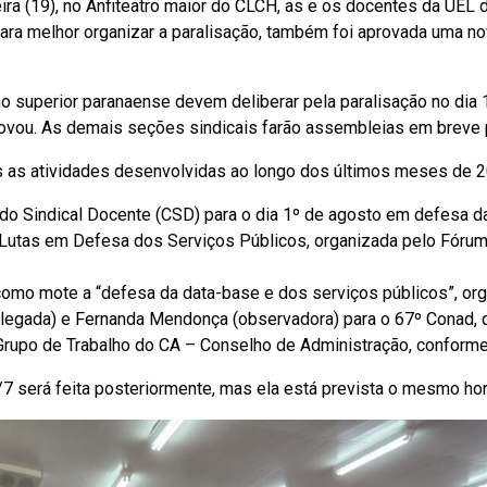
ira (19), no Anfiteatro maior do CLCH, as e os docentes da UEL 
e
t
i
Para melhor organizar a paralisação, também foi aprovada uma nov
b
s
l
o
A
o
p
o superior paranaense devem deliberar pela paralisação no dia 1
k
p
rovou. As demais seções sindicais farão assembleias em breve pa
s as atividades desenvolvidas ao longo dos últimos meses de
do Sindical Docente (CSD) para o dia 1º de agosto em defesa d
Lutas em Defesa dos Serviços Públicos, organizada pelo Fórum 
como mote a “defesa da data-base e dos serviços públicos”, org
legada) e Fernanda Mendonça (observadora) para o 67º Conad, qu
do Grupo de Trabalho do CA – Conselho de Administração, confor
 será feita posteriormente, mas ela está prevista o mesmo hor