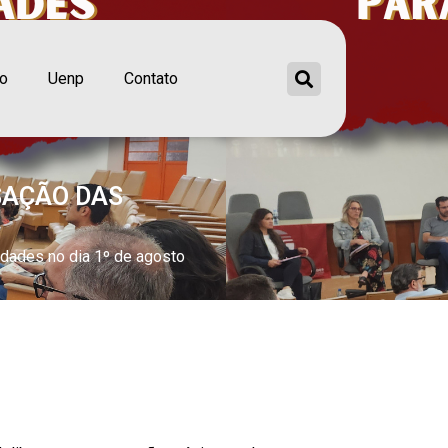
ão
Uenp
Contato
SAÇÃO DAS
idades no dia 1º de agosto