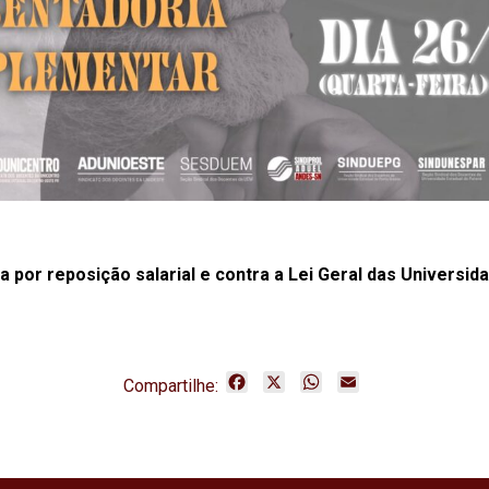
ta por reposição salarial e contra a Lei Geral das Universid
F
X
W
E
Compartilhe:
a
h
m
c
a
a
e
t
i
b
s
l