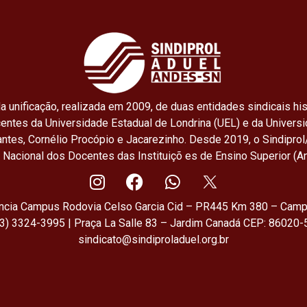
o
A
o
p
k
p
a unificação, realizada em 2009, de duas entidades sindicais his
centes da Universidade Estadual de Londrina (UEL) e da Univers
ntes, Cornélio Procópio e Jacarezinho. Desde 2019, o Sindiprol
o Nacional dos Docentes das Instituiçõ es de Ensino Superior (A
ência Campus Rodovia Celso Garcia Cid – PR445 Km 380 – Camp
43) 3324-3995 | Praça La Salle 83 – Jardim Canadá CEP: 86020-5
sindicato@sindiproladuel.org.br