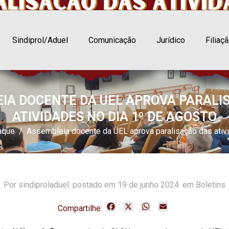
Sindiprol/Aduel
Comunicação
Jurídico
Filiaç
IA DOCENTE DA UEL APROVA PARALI
ATIVIDADES NO DIA 1º DE AGOSTO
aque
Assembleia docente da UEL aprova paralisação das ativ
Por
sindiproladuel
postado em
19 de junho 2024
em Boletins
F
X
W
E
Compartilhe:
a
h
m
c
a
a