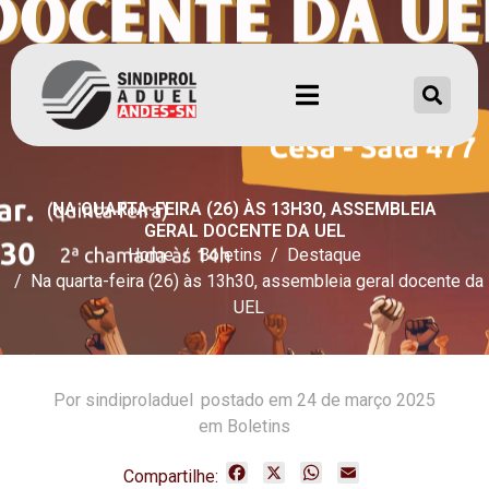
NA QUARTA-FEIRA (26) ÀS 13H30, ASSEMBLEIA
GERAL DOCENTE DA UEL
Home
Boletins
Destaque
Na quarta-feira (26) às 13h30, assembleia geral docente da
UEL
Por
sindiproladuel
postado em
24 de março 2025
em Boletins
F
X
W
E
Compartilhe: