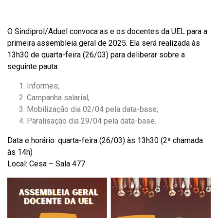
a
h
m
c
a
a
e
t
i
O Sindiprol/Aduel convoca as e os docentes da UEL para a
b
s
l
o
A
primeira assembleia geral de 2025. Ela será realizada às
o
p
13h30 de quarta-feira (26/03) para deliberar sobre a
k
p
seguinte pauta:
Informes;
Campanha salarial;
Mobilização dia 02/04 pela data-base;
Paralisação dia 29/04 pela data-base.
Data e horário: quarta-feira (26/03) às 13h30 (2ª chamada
às 14h)
Local: Cesa – Sala 477