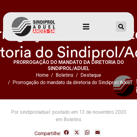
PRORROGAÇÃO DO MANDATO DA DIRETORIA DO
SINDIPROL/ADUEL
Home
Boletins
Destaque
Prorrogação do mandato da diretoria do Sindiprol/Aduel
Por
sindiproladuel
postado em
13 de novembro 2020
em Boletins
F
X
W
E
Compartilhe: