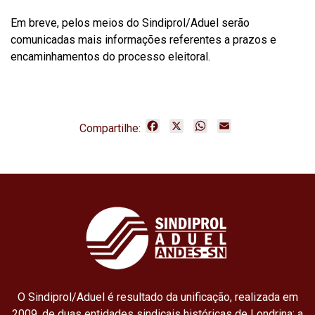
Em breve, pelos meios do Sindiprol/Aduel serão
comunicadas mais informações referentes a prazos e
encaminhamentos do processo eleitoral.
F
X
W
E
Compartilhe:
a
h
m
c
a
a
e
t
i
b
s
l
o
A
o
p
k
p
O Sindiprol/Aduel é resultado da unificação, realizada em
2009, de duas entidades sindicais históricas de Londrina: a