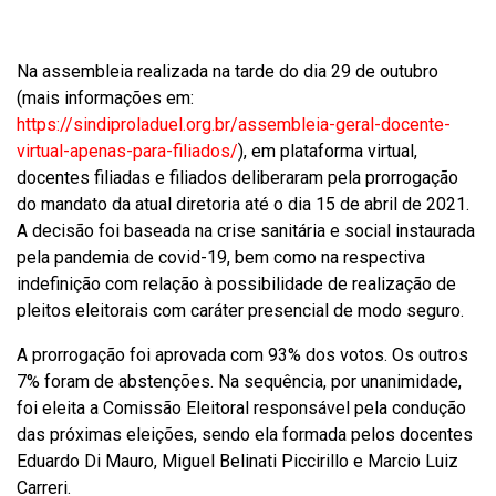
a
h
m
c
a
a
e
t
i
Na assembleia realizada na tarde do dia 29 de outubro
b
s
l
o
A
(mais informações em:
o
p
https://sindiproladuel.org.br/assembleia-geral-docente-
k
p
virtual-apenas-para-filiados/
), em plataforma virtual,
docentes filiadas e filiados deliberaram pela prorrogação
do mandato da atual diretoria até o dia 15 de abril de 2021.
A decisão foi baseada na crise sanitária e social instaurada
pela pandemia de covid-19, bem como na respectiva
indefinição com relação à possibilidade de realização de
pleitos eleitorais com caráter presencial de modo seguro.
A prorrogação foi aprovada com 93% dos votos. Os outros
7% foram de abstenções. Na sequência, por unanimidade,
foi eleita a Comissão Eleitoral responsável pela condução
das próximas eleições, sendo ela formada pelos docentes
Eduardo Di Mauro, Miguel Belinati Piccirillo e Marcio Luiz
Carreri.