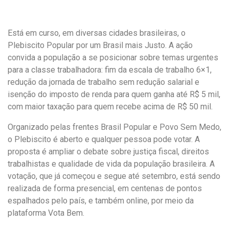
a
h
m
c
a
a
e
t
i
Está em curso, em diversas cidades brasileiras, o
b
s
l
o
A
Plebiscito Popular por um Brasil mais Justo. A ação
o
p
convida a população a se posicionar sobre temas urgentes
k
p
para a classe trabalhadora: fim da escala de trabalho 6×1,
redução da jornada de trabalho sem redução salarial e
isenção do imposto de renda para quem ganha até R$ 5 mil,
com maior taxação para quem recebe acima de R$ 50 mil.
Organizado pelas frentes Brasil Popular e Povo Sem Medo,
o Plebiscito é aberto e qualquer pessoa pode votar. A
proposta é ampliar o debate sobre justiça fiscal, direitos
trabalhistas e qualidade de vida da população brasileira. A
votação, que já começou e segue até setembro, está sendo
realizada de forma presencial, em centenas de pontos
espalhados pelo país, e também online, por meio da
plataforma Vota Bem.