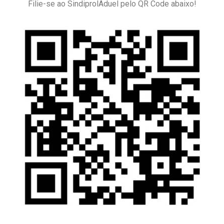
Filie-se ao SindiprolAduel pelo QR Code abaixo!