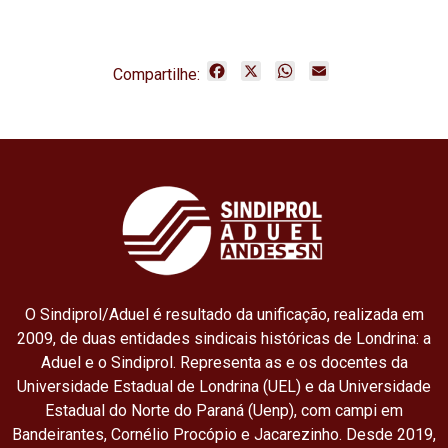
F
X
W
E
Compartilhe:
a
h
m
c
a
a
e
t
i
b
s
l
o
A
o
p
k
p
O Sindiprol/Aduel é resultado da unificação, realizada em
2009, de duas entidades sindicais históricas de Londrina: a
Aduel e o Sindiprol. Representa as e os docentes da
Universidade Estadual de Londrina (UEL) e da Universidade
Estadual do Norte do Paraná (Uenp), com campi em
Bandeirantes, Cornélio Procópio e Jacarezinho. Desde 2019,