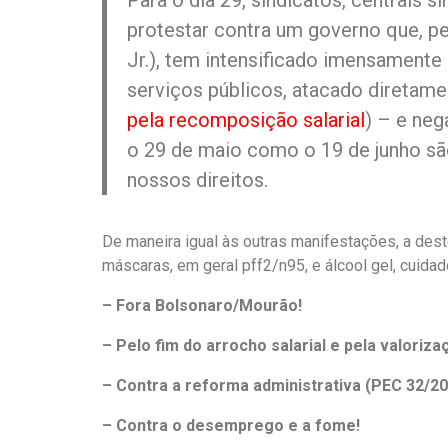
Para o dia 29, sindicatos, centrais
protestar contra um governo que, p
Jr.), tem intensificado imensament
serviços públicos, atacado diretame
pela recomposição salarial
) – e neg
o 29 de maio como o 19 de junho sã
nossos direitos.
De maneira igual às outras manifestações, a dest
máscaras, em geral pff2/n95, e álcool gel, cuid
– Fora Bolsonaro/Mourão!
– Pelo fim do arrocho salarial e pela valoriz
– Contra a reforma administrativa (PEC 32/2
– Contra o desemprego e a fome!