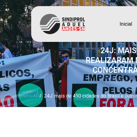
Inicial
24J: MAIS
REALIZARAM M
CONCENTRAÇ
24J: mais de 450 cidades do Brasil e outro