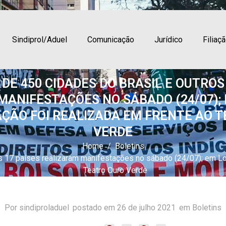
Sindiprol/Aduel
Comunicação
Jurídico
Filiaç
 DE 450 CIDADES DO BRASIL E OUTROS
ANIFESTAÇÕES NO SÁBADO (24/07); 
ÃO FOI REALIZADA EM FRENTE AO 
VERDE
Home
Boletins
s 17 países realizaram manifestações no sábado (24/07); em Lon
Teatro Ouro Verde
Por
sindiproladuel
postado em
26 de julho 2021
em Boletins