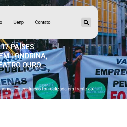
ão
Uenp
Contato
 17 PAÍSES
EM LONDRINA,
TEATRO OURO
drina, concentração foi realizada em frente ao