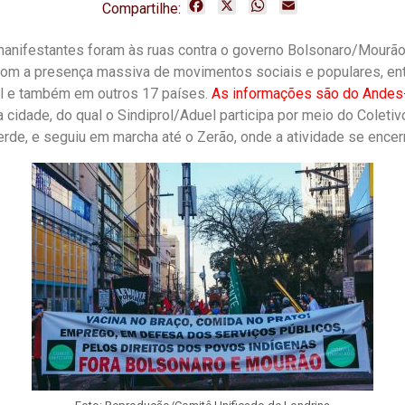
F
X
W
E
Compartilhe:
a
h
m
c
a
a
manifestantes foram às ruas
contra o governo Bolsonaro/Mourã
e
t
i
 com a presença massiva de movimentos sociais e populares, ent
b
s
l
il e também em outros 17 países.
As informações são do Andes-
o
A
o
p
 cidade, do qual o
Sindiprol
/
Aduel
participa por meio do Coletiv
k
p
rde, e seguiu em marcha até o Zerão, onde a atividade se encerr