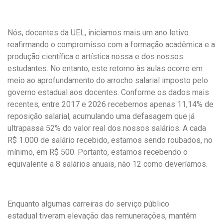
a
h
m
c
a
a
e
t
i
Nós, docentes da UEL, iniciamos mais um ano letivo
b
s
l
o
A
reafirmando o compromisso com a formação acadêmica e a
o
p
produção científica e artística nossa e dos nossos
k
p
estudantes. No entanto, este retorno às aulas ocorre em
meio ao aprofundamento do arrocho salarial imposto pelo
governo estadual aos docentes. Conforme os dados mais
recentes, entre 2017 e 2026 recebemos apenas 11,14% de
reposição salarial, acumulando uma defasagem que já
ultrapassa 52% do valor real dos nossos salários. A cada
R$ 1.000 de salário recebido, estamos sendo roubados, no
mínimo, em R$ 500. Portanto, estamos recebendo o
equivalente a 8 salários anuais, não 12 como deveríamos.
Enquanto algumas carreiras do serviço público
estadual tiveram elevação das remunerações, mantêm