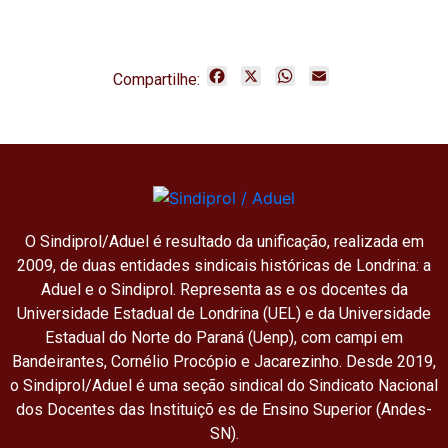
F
X
W
E
Compartilhe:
a
h
m
c
a
a
e
t
i
b
s
l
o
A
o
p
k
p
O Sindiprol/Aduel é resultado da unificação, realizada em
2009, de duas entidades sindicais históricas de Londrina: a
Aduel e o Sindiprol. Representa as e os docentes da
Universidade Estadual de Londrina (UEL) e da Universidade
Estadual do Norte do Paraná (Uenp), com campi em
Bandeirantes, Cornélio Procópio e Jacarezinho. Desde 2019,
o Sindiprol/Aduel é uma seção sindical do Sindicato Nacional
dos Docentes das Instituiçõ es de Ensino Superior (Andes-
SN).