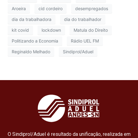
Aroeira
cid cordeiro
desempregados
dia da trabalhadora
dia do trabalhador
kit covid
lockdown
Matula do Direito
Politizando a Economia
Rádio UEL FM
Reginaldo Melhado
Sindiprol/Aduel
O Sindiprol/Aduel é resultado da unificação, realizada em