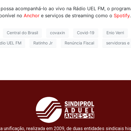
 possa acompanhá-lo ao vivo na Rádio UEL FM, o program
ponível no
Anchor
e serviços de streaming como o
Spotify
.
Central do Brasil
covaxin
Covid-19
Enio Verri
dio UEL FM
Ratinho Jr
Renúncia Fiscal
servidoras e
a unificação, realizada em 2009, de duas entidades sindicais his