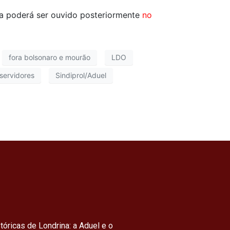
a poderá ser ouvido posteriormente
no
fora bolsonaro e mourão
LDO
 servidores
Sindiprol/Aduel
tóricas de Londrina: a Aduel e o