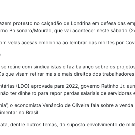
 fazem protesto no calçadão de Londrina em defesa das e
erno Bolsonaro/Mourão, que vai acontecer neste sábado (2
om velas acesas emociona ao lembrar das mortes por Covi
o
se reúne com sindicalistas e faz balanço sobre os projetos
que visam retirar mais e mais direitos dos trabalhadores
árias (LDO) aprovada para 2022, governo Ratinho Jr. aumen
ão ter dinheiro para repor perdas salariais de servidoras 
ia”, o economista Venâncio de Oliveira fala sobre a vend
imentar no Brasil
trata, dentre outros temas, do suposto envolvimento de mi