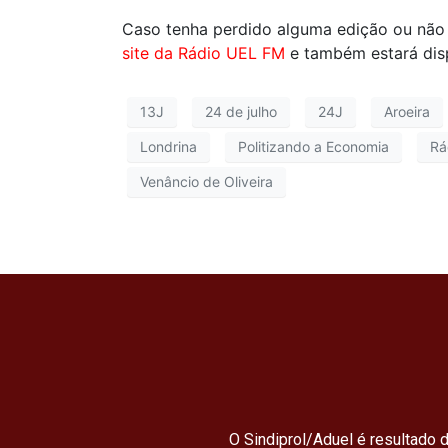
Caso tenha perdido alguma edição ou não
site da Rádio UEL FM
e também estará dis
13J
24 de julho
24J
Aroeira
Londrina
Politizando a Economia
Rá
Venâncio de Oliveira
O Sindiprol/Aduel é resultado d