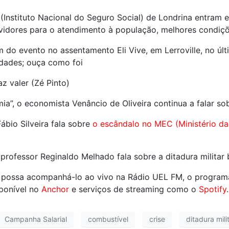
(Instituto Nacional do Seguro Social) de Londrina entram
rvidores para o atendimento à população, melhores condiçõe
 do evento no assentamento Eli Vive, em Lerroville, no úl
idades; ouça como foi
z valer (Zé Pinto)
a”, o economista Venâncio de Oliveira continua a falar so
ábio Silveira fala sobre
o escândalo no MEC (Ministério d
professor Reginaldo Melhado fala sobre a ditadura militar b
 possa acompanhá-lo ao vivo na Rádio UEL FM, o program
ponível no
Anchor
e serviços de streaming como o
Spotify
.
Campanha Salarial
combustível
crise
ditadura mili