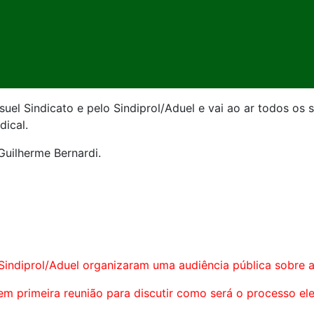
uel Sindicato e pelo Sindiprol/Aduel e vai ao ar todos os 
dical.
Guilherme Bernardi.
 Sindiprol/Aduel organizaram uma audiência pública sobre a
m primeira reunião para discutir como será o processo elei