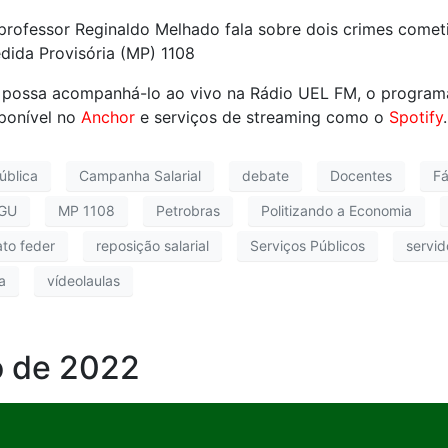
 professor Reginaldo Melhado fala sobre dois crimes cometi
dida Provisória (MP) 1108
 possa acompanhá-lo ao vivo na Rádio UEL FM, o program
ponível no
Anchor
e serviços de streaming como o
Spotify
.
ública
Campanha Salarial
debate
Docentes
Fá
GU
MP 1108
Petrobras
Politizando a Economia
ato feder
reposição salarial
Serviços Públicos
servid
a
vídeolaulas
o de 2022