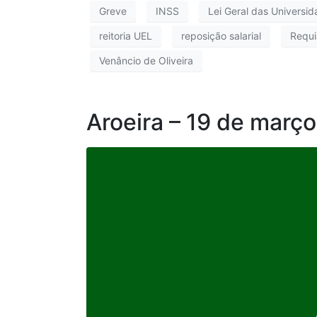
Greve
INSS
Lei Geral das Universi
reitoria UEL
reposição salarial
Requi
Venâncio de Oliveira
Aroeira – 19 de març