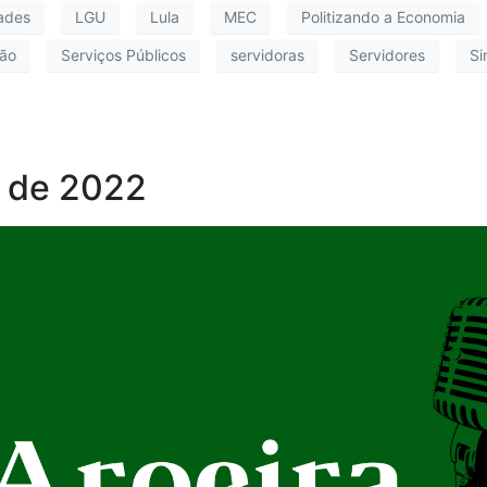
dades
LGU
Lula
MEC
Politizando a Economia
ão
Serviços Públicos
servidoras
Servidores
Si
o de 2022