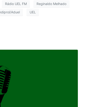
Rádio UEL FM
Reginaldo Melhado
ndiprol/Aduel
UEL