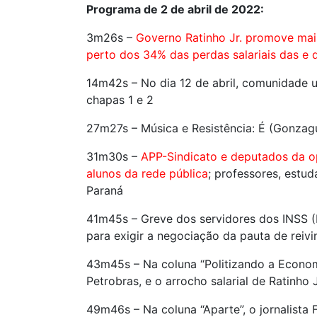
Programa de 2 de abril de 2022:
3m26s –
Governo Ratinho Jr. promove mai
perto dos 34% das perdas salariais das e 
14m42s – No dia 12 de abril, comunidade un
chapas 1 e 2
27m27s – Música e Resistência: É (Gonzag
31m30s –
APP-Sindicato e deputados da o
alunos da rede pública
; professores, estu
Paraná
41m45s – Greve dos servidores dos INSS (I
para exigir a negociação da pauta de reiv
43m45s – Na coluna “Politizando a Economi
Petrobras, e o arrocho salarial de Ratinho J
49m46s – Na coluna “Aparte”, o jornalista F