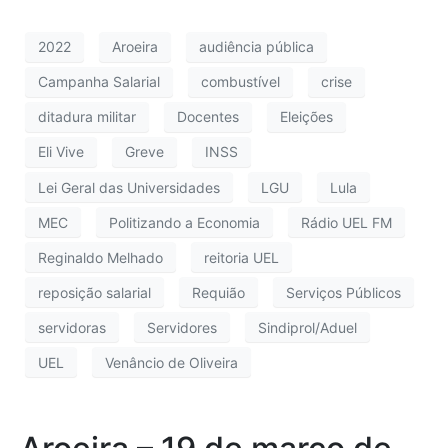
2022
Aroeira
audiência pública
Campanha Salarial
combustível
crise
ditadura militar
Docentes
Eleições
Eli Vive
Greve
INSS
Lei Geral das Universidades
LGU
Lula
MEC
Politizando a Economia
Rádio UEL FM
Reginaldo Melhado
reitoria UEL
reposição salarial
Requião
Serviços Públicos
servidoras
Servidores
Sindiprol/Aduel
UEL
Venâncio de Oliveira