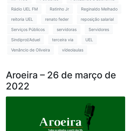
Rádio UEL FM
Ratinho Jr
Reginaldo Melhado
reitoria UEL
renato feder
reposição salarial
Serviços Públicos
servidoras
Servidores
Sindiprol/Aduel
terceira via
UEL
Venâncio de Oliveira
vídeolaulas
Aroeira – 26 de março de
2022