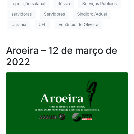
reposição salarial
Rússia
Serviços Públicos
servidoras
Servidores
Sindiprol/Aduel
Ucrânia
UEL
Venâncio de Oliveira
Aroeira – 12 de março de
2022