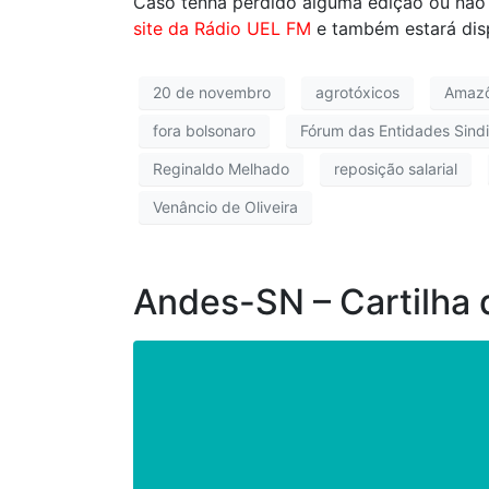
Caso tenha perdido alguma edição ou não
site da Rádio UEL FM
e também estará dis
20 de novembro
agrotóxicos
Amazô
fora bolsonaro
Fórum das Entidades Sindi
Reginaldo Melhado
reposição salarial
Venâncio de Oliveira
Andes-SN – Cartilha