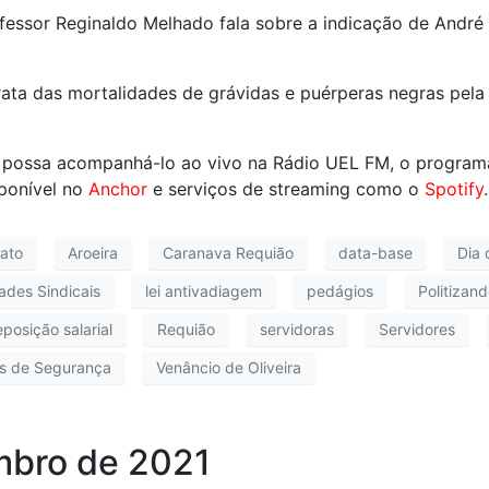
rofessor Reginaldo Melhado fala sobre a indicação de Andr
trata das mortalidades de grávidas e puérperas negras pe
 possa acompanhá-lo ao vivo na Rádio UEL FM, o program
ponível no
Anchor
e serviços de streaming como o
Spotify
.
rato
Aroeira
Caranava Requião
data-base
Dia 
ades Sindicais
lei antivadiagem
pedágios
Politizan
eposição salarial
Requião
servidoras
Servidores
as de Segurança
Venâncio de Oliveira
mbro de 2021