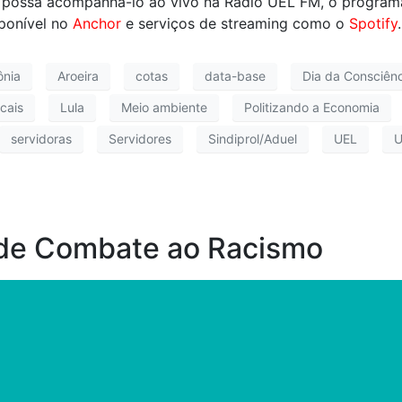
 possa acompanhá-lo ao vivo na Rádio UEL FM, o program
ponível no
Anchor
e serviços de streaming como o
Spotify
.
nia
Aroeira
cotas
data-base
Dia da Consciên
cais
Lula
Meio ambiente
Politizando a Economia
servidoras
Servidores
Sindiprol/Aduel
UEL
U
 de Combate ao Racismo