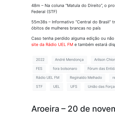
48m – Na coluna “Matula do Direito”, o p
Federal (STF)
55m38s – Informativo “Central do Brasil” 
óbitos de mulheres brancas no país
Caso tenha perdido alguma edição ou não
site da Rádio UEL FM
e também estará dis
2022
André Mendonça
Arilson Chio
FES
fora bolsonaro
Fórum das Entid
Rádio UEL FM
Reginaldo Melhado
r
STF
UEL
UFS
União das Forç
Aroeira – 20 de nove