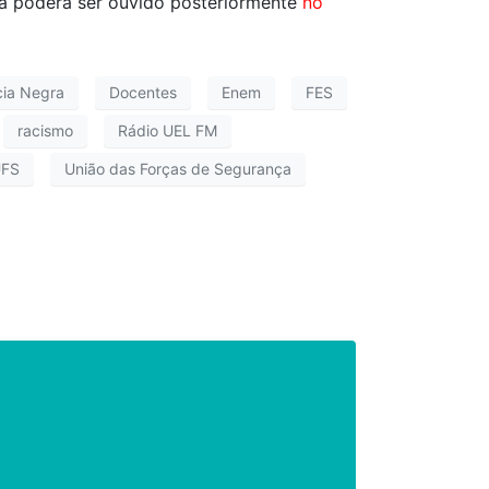
a poderá ser ouvido posteriormente
no
cia Negra
Docentes
Enem
FES
racismo
Rádio UEL FM
FS
União das Forças de Segurança