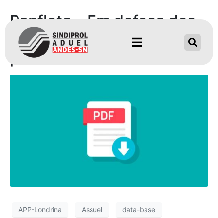
Panfleto – Em defesa dos
servidores e dos serviços
públicos – 25/05/22
APP-Londrina
Assuel
data-base