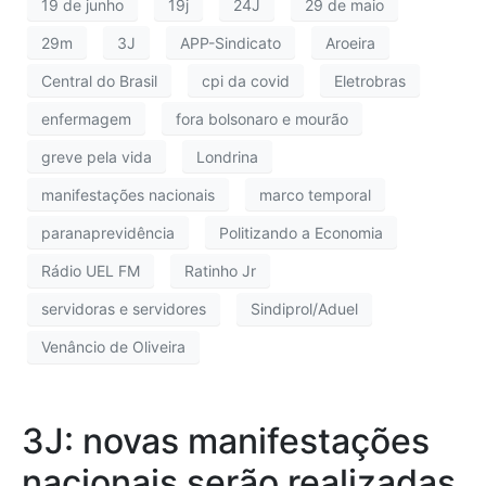
19 de junho
19j
24J
29 de maio
29m
3J
APP-Sindicato
Aroeira
Central do Brasil
cpi da covid
Eletrobras
enfermagem
fora bolsonaro e mourão
greve pela vida
Londrina
manifestações nacionais
marco temporal
paranaprevidência
Politizando a Economia
Rádio UEL FM
Ratinho Jr
servidoras e servidores
Sindiprol/Aduel
Venâncio de Oliveira
3J: novas manifestações
nacionais serão realizadas