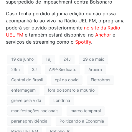
superpedido de impeachment contra Bolsonaro
Caso tenha perdido alguma edição ou não possa
acompanhá-lo ao vivo na Rádio UEL FM, o programa
poderá ser ouvido posteriormente
no site da Rádio
UEL FM
e também estará disponível no
Anchor
e
serviços de streaming como o
Spotify
.
19 de junho
19j
24J
29 de maio
29m
3J
APP-Sindicato
Aroeira
Central do Brasil
cpi da covid
Eletrobras
enfermagem
fora bolsonaro e mourão
greve pela vida
Londrina
manifestações nacionais
marco temporal
paranaprevidência
Politizando a Economia
Rádio UEL FM
Ratinho Jr