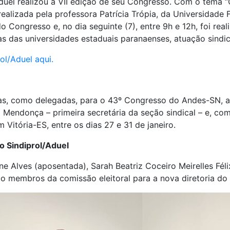
duel realizou a VII edição de seu Congresso. Com o tema “Q
realizada pela professora Patrícia Trópia, da Universidade
o Congresso e, no dia seguinte (7), entre 9h e 12h, foi rea
s das universidades estaduais paranaenses, atuação sindic
ol/Aduel aqui.
as, como delegadas, para o 43º Congresso do Andes-SN, as
a Mendonça – primeira secretária da seção sindical – e, co
 Vitória-ES, entre os dias 27 e 31 de janeiro.
do Sindiprol/Aduel
ine Alves (aposentada), Sarah Beatriz Coceiro Meirelles Fél
omo membros da comissão eleitoral para a nova diretoria do