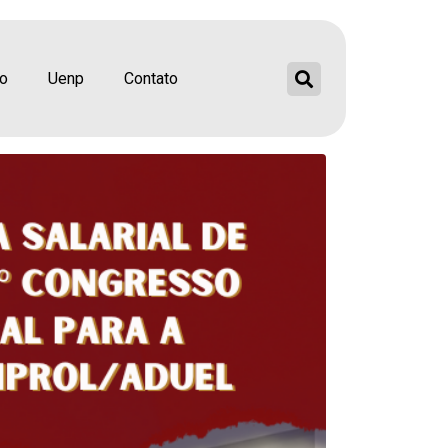
24 e elegem
missão eleitoral para
ão
Uenp
Contato