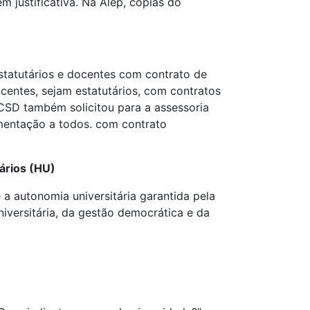
m justificativa. Na Alep, cópias do
estatutários e docentes com contrato de
centes, sejam estatutários, com contratos
CSD também solicitou para a assessoria
limentação a todos. com contrato
tários (HU)
a autonomia universitária garantida pela
versitária, da gestão democrática e da