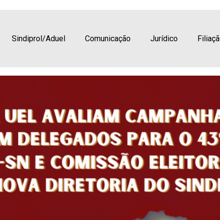
liam campanha salarial de 20
 Congresso do Andes-SN e co
Sindiprol/Aduel
Comunicação
Jurídico
Filiaç
etoria do Sindiprol/Aduel