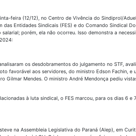
nta-feira (12/12), no Centro de Vivência do Sindiprol/Adue
m das Entidades Sindicais (FES) e do Comando Sindical Do
salarial; porém, ela não ocorreu. Isso demonstra a necess
 2024:
 analisaram os desdobramentos do julgamento no STF, ava
oto favorável aos servidores, do ministro Edson Fachin, e 
stro Gilmar Mendes. O ministro André Mendonça pediu vist
acionadas à luta sindical, o FES marcou, para os dias 6 e
steve na Assembleia Legislativa do Paraná (Alep)
,
em Curit