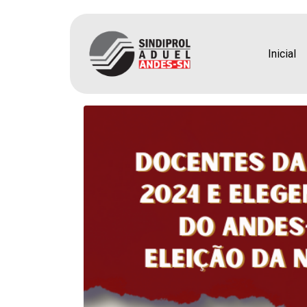
Docentes da UEL ava
delegados para o 43º
Inicial
a eleição da nova dir